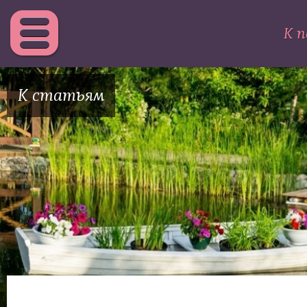
К п
К статьям