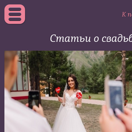
К п
Статьи о свадь