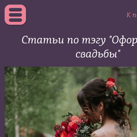
К п
Статьи по тэгу "Офо
свадьбы"