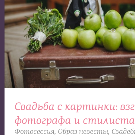
Свадьба с картинки: вз
фотографа и стилиста
Фотосессия
,
Образ невесты
,
Свадеб