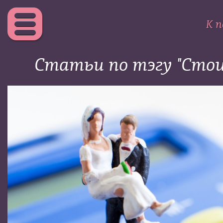
К п
Статьи по тэгу "Сто