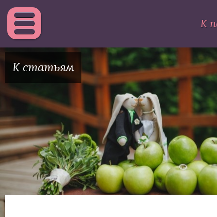
К п
К статьям