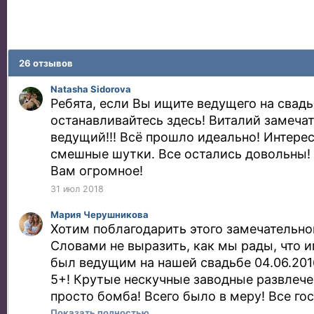
26 отзывов
Natasha Sidorova
Ребята, если Вы ищите ведущего на свадь
останавливайтесь здесь! Виталий замеча
ведущий!!! Всё прошло идеально! Интере
смешные шутки. Все остались довольны!
Вам огромное!
31 июл 2018
Мария Черушникова
Хотим поблагодарить этого замечательно
Словами не выразить, как мы рады, что 
был ведущим на нашей свадьбе 04.06.2016
5+! Крутые нескучные заводные развлече
просто бомба! Всего было в меру! Все го
восторге! Виталий, спасибо большое за т
Показать полностью…