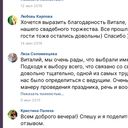
праздник :) Мы запомним это торжество 
12 июл 2016
мнооогом благодаря вашей команде! Спас
Любовь Карпова
Хочется выразить благодарность Витале,
нашего свадебного торжества. Все прошл
гости тоже остались довольны) Спасибо 
14 июн 2016
Лиза Соломенцева
Виталий, мы очень рады, что выбрали име
Подходя к выбору всего, что связано со с
довольно тщательно, одной из самых тру
нас было определиться с ведущим. Очень
манеру проведения праздника, речь и во
только по фото. После первой встречи с 
Показать полностью…
сразу поняли, что хотели бы работать с н
9 июн 2015
приветливый, улыбчивый, активный моло
Кристина Палеха
множеством интересных идей! Все разло
Всем доброго вечера!) Спешу и я подели
полочкам..как будет проходить свадьба, 
отзывом.