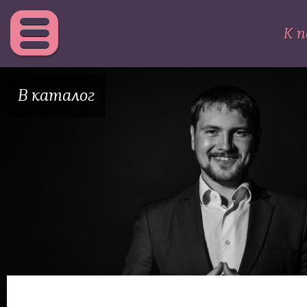
К п
В каталог