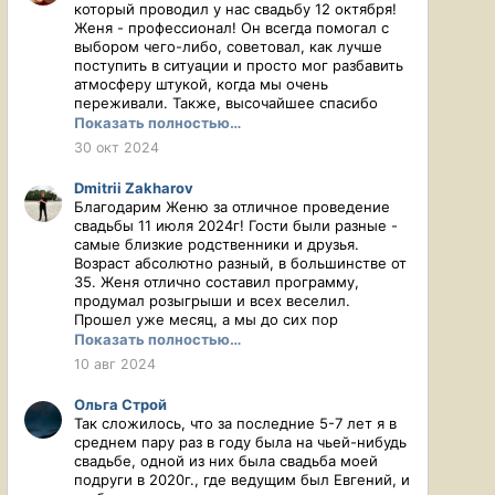
который проводил у нас свадьбу 12 октября!
Женя - профессионал! Он всегда помогал с
выбором чего-либо, советовал, как лучше
поступить в ситуации и просто мог разбавить
атмосферу штукой, когда мы очень
переживали. Также, высочайшее спасибо
Анне, которая выступала в качестве
Показать полностью…
координатора и закрывала много вопросов на
30 окт 2024
самом мероприятии. Как встретить торт,
проследить готовность зала, поправить
Dmitrii Zakharov
костюм невесты и т.д. Ане удавалось всë с
Благодарим Женю за отличное проведение
лёгкостью! Свадьба прошла весело,
свадьбы 11 июля 2024г! Гости были разные -
драйвово, шумно! Ведущий поймал наше
самые близкие родственники и друзья.
настроение на 100 баллов и всё прошло так,
Возраст абсолютно разный, в большинстве от
как мы и хотели, как мы и планировали! Как
35. Женя отлично составил программу,
итог: гости в восторге, торжество прошло
продумал розыгрыши и всех веселил.
прекрасно, а мы, благодаря ребятам, смогли
Прошел уже месяц, а мы до сих пор
кайфануть на своей же свадьбе и не париться
получаем прекрасную обратную связь о
Показать полностью…
о делах, так как Евгений и Анна - это
свадьбе и благодарности за такой праздник. А
10 авг 2024
слаженная и профессиональная команда!
еще, на самое первой встрече Женя сразу
подошел к делу ответственно. Он один из
Ольга Строй
немногих, кто сразу задавал вопросы,
Так сложилось, что за последние 5-7 лет я в
спрашивал, что интересно в первую очередь
среднем пару раз в году была на чьей-нибудь
именно нам. Другие ведущие пытались
свадьбе, одной из них была свадьба моей
"продать себя", рассказывая какие они
подруги в 2020г., где ведущим был Евгений, и
молодцы. Однозначно рекомендуем Женю