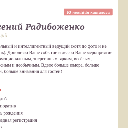
53 позиция каталога
гений Радибоженко
щий
льный и интеллигентный ведущий (хотя по фото и не
шь). Дополняю Ваше событие и делаю Ваше мероприятие
эмоциональным, энергичным, ярким, весёлым,
есным и необычным. Вдвое больше юмора, больше
, больше внимания для гостей!
и
дьба
поратив
ь рождения
здная регистрация
з