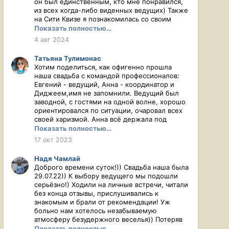
он был единственным, кто мне понравился,
как опытного, веселого, открытого,
из всех когда-либо виденных ведущих) Также
понимающего и интеллигентного ведущего!
на Сити Квизе я познакомилась со своим
Сделает как вам надо!
теперь уже мужем, поэтому когда решились
Показать полностью…
на свадьбу вопрос о ведущем даже не стоял,
4 авг 2024
я просто сразу написала ему. Ни на минуту не
пожалела, всё прошло прекрасно, гостям
Татьяна Тулимонас
очень понравилось, никаких кринжовых
Хотим поделиться, как офигенно прошла
конкурсов, но при этом очень весело,
наша свадьба с командой профессионалов:
динамично и вообще просто прекрасно.
Евгений - ведущий, Анна - координатор и
Отдельно хочу отметить, что я решила
Диджеем,имя не запомнили. Ведущий был
рискнуть и организовывать свадьбу сама,
заводной, с гостями на одной волне, хорошо
было непросто, но к Евгению всегда можно
ориентировался по ситуации, очаровал всех
было обратиться с вопросами, а также он
своей харизмой. Анна всё держала под
принял наш торт и, так понимаю, он же
контролем , спасибо ей большое:) Музыка
Показать полностью…
выставил план рассадки, благодаря чему мы с
была подходящая под наших гостей и их
17 окт 2023
женихом могли спокойно ездить
возраст. Были интесные конкурсы с
фотографироваться и не переживать о
элементами квиза, необычный выкуп и
последних приготовлениях. Только
Надя Чамлай
похищение невесты. При встречах Евгений
положительные рекомендации, в общем))
Доброго времени суток!)) Свадьба наша была
был подготовлен, всегда был на связи.
29.07.22)) К выбору ведущего мы подошли
Ответственно относится к своей работе.
серьёзно!) Ходили на личные встречи, читали
без конца отзывы, прислушивались к
знакомым и брали от рекомендации! Уж
больно нам хотелось незабываемую
атмосферу безудержного веселья)) Потеряв
много времени, я вспомнила, что два года
Показать полностью…