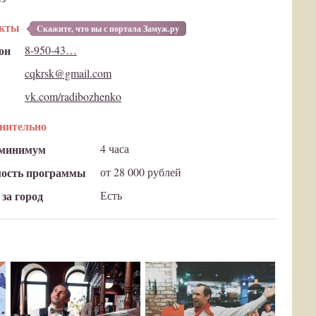
акты
Cкажите, что вы с портала Замуж.ру
он
8-950-43…
cqkrsk@gmail.com
vk.com/radibozhenko
нительно
 минимум
4 часа
ость программы
от 28 000 рублей
за город
Есть