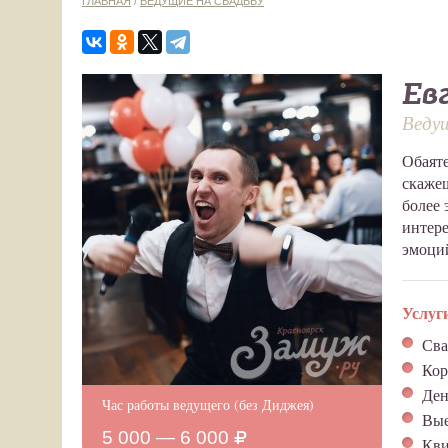
ГЛАВНАЯ
/
ВЕДУЩИЕ НА СВАДЬБУ
Ев
Веду
Обаяте
скаже
более 
интер
эмоций
Услуг
Сва
Кор
Ден
Час работы ведущего (без Диджея)
Вые
5 000 — 6 000
Кви