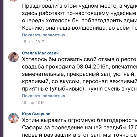
организовывали в первый раз. Спасибо б
Сюрпризы не закончились и в конце вече
Праздновали в этом чудном месте, в чудн
и организационное сопровождение нашег
подарком от данного ресторана был номе
здесь работают по-настоящему чудесные
за приятный бонус - номер для молодож
клуба", очень приятный бонус, а главное 
очередь хотелось бы поблагодарить адм
с удовольствием воспользовались. Очен
подарки мы смогли оставить в ресторане 
Ксению, она наша волшебница, во всём по
чистый и уютный :) Мы желаем вашему 
сохранности забрать их утром. Это было 
исполнила! На банкете нам мало что уда
Показать полностью…
дальнейшего процветания и развития! СП
Спасибо вам также за заботу!
из еды, но то, что попробовали, было оче
15 окт 2017
спасибо вашим поварам! Весь вечер нас 
Стелла Малкович
официанты, а маленькие феи, которые пор
Хотелось бы оставить свой отзыв о рестор
столу, выполняли все просьбы, были вни
свадьба проходила 08.04.2016г., впечатл
каждому гостю! СПАСИБО вам, дорогой С
замечательные, прекрасный зал, уютный,
отличный сервис, вы большие молодцы!
красивый, со вкусом, персонал вежливый
приятные (улыбчивые), кухня очень вкусн
прошел как сказка, администратор Ксения
Показать полностью…
понравилась и вызвала доверие, видно ч
19 апр 2016
дела, все подсказывала и помогала, это т
Юра Смирнов
Спасибо вам всем!!! Мы к вам обязательн
Хотим выразить огромную благодарность
ужин!!
Сафари за проведение нашей свадьбы 17.0
первый раз зашли в этот зал, мы точно р