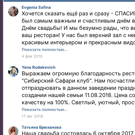
Evgenia Safina
Хочется сказать ещё раз и сразу - СПАСИБ
был самым важным и счастливым днём в
Днём свадьбы! И мы безумно рады, что 
ваш ресторан! У нас был верхний зал с н
красивым интерьером и прекрасным видо
Обслуживание на высшем уровне! Не при
Показать полностью…
чём напоминать, всё, что обсудили до ба
4 фев 2019
выполнено превосходно без каких-либо н
Yana Rudakevich
Девочки-официантки, большое вам спасиб
Выражаем огромную благодарность рест
подавались очень красиво, а главное, вс
"Сибирский Сафари клуб". Нам посчастл
вкусно! Уважаемые повара, вы настоящи
отпраздновать в данном заведении праздн
Все гости остались довольны! После бан
создании нашей семьи 11.08.2018. Цена с
весь оставшийся алкоголь, упаковали бл
качеству на 100%. Светлый, уютный, про
очень оперативно! Екатерина, отдельная 
зал. Отзывчивый и внимательный коллек
Показать полностью…
Вам! Вы всегда были на связи, подсказыв
администратором была Кристина - профе
17 авг 2018
правильно всё заказать. Для нас очень в
дела. Спасибо Вам, что стали участникам
Татьяна Брюханова
чём не ошибиться, так как такое большо
торжества и помогли всё организовать н
Наша свадьба состоялась 6 октября 2017 