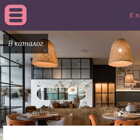
К п
В каталог