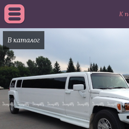
К п
В каталог