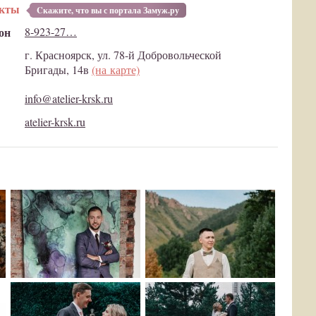
акты
Cкажите, что вы с портала Замуж.ру
он
8-923-27…
г. Красноярск, ул. 78-й Добровольческой
Бригады, 14в
(на карте)
info@atelier-krsk.ru
atelier-krsk.ru