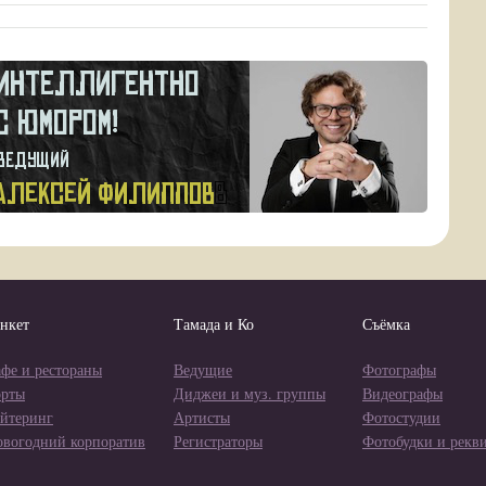
нкет
Тамада и Ко
Съёмка
фе и рестораны
Ведущие
Фотографы
орты
Диджеи и муз. группы
Видеографы
йтеринг
Артисты
Фотостудии
овогодний корпоратив
Регистраторы
Фотобудки и рекв