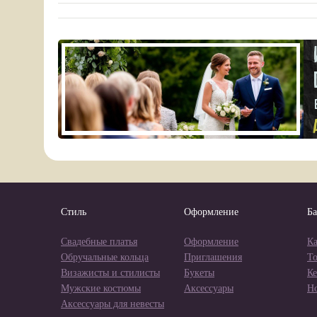
Стиль
Оформление
Ба
Свадебные платья
Оформление
Ка
Обручальные кольца
Приглашения
Т
Визажисты и стилисты
Букеты
Ке
Мужские костюмы
Аксессуары
Н
Аксессуары для невесты