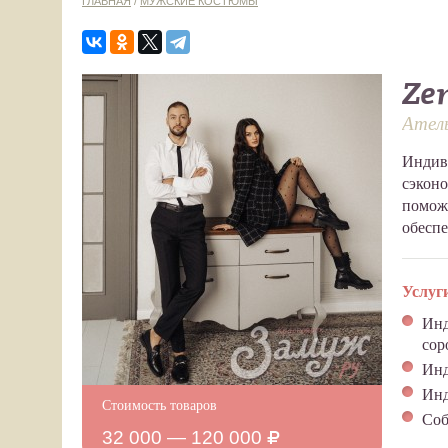
ГЛАВНАЯ
/
МУЖСКИЕ КОСТЮМЫ
Ze
Ател
Индив
сэконо
поможе
обеспе
Услуг
Инд
сор
Инд
Инд
Стоимость товаров
Соб
32 000 — 120 000