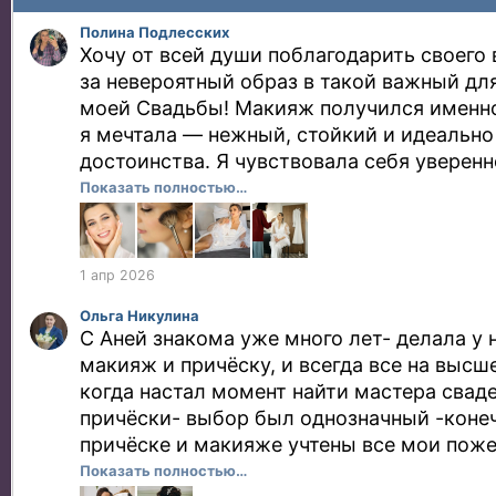
Полина Подлесских
Хочу от всей души поблагодарить своего
за невероятный образ в такой важный для
моей Свадьбы! Макияж получился именно
я мечтала — нежный, стойкий и идеально
достоинства. Я чувствовала себя уверенн
настоящему красивой с самого утра и до 
Показать полностью…
Отдельно хочу отметить профессионализ
отношение к деталям и комфортную атмо
сборов — это очень важно в день свадьбы
1 апр 2026
что сделала мой день ещё более особенн
Ольга Никулина
прибегаю и по сей день, если требуется 
С Аней знакома уже много лет- делала у 
на какое-то важное мероприятие, всегда
макияж и причёску, и всегда все на высш
восторге!
когда настал момент найти мастера свад
причёски- выбор был однозначный -конеч
причёске и макияже учтены все мои поже
взгляд, они были серьезными), даже в ко
Показать полностью…