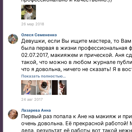
26 мар 2018
Олеся Семененко
Девушки, если Вы ищите мастера, то Вам 
была первая в жизни профессиональная 
02.07.2017, макияжем и прической. Аня с
такой, что можно в любом журнале публи
что я довольна, ничего не сказать! Я в во
еще когда нибудь понадобится визажист, 
Показать полностью…
кому обратиться! Аня, спасибо тебе еще р
24 авг 2017
Лазарева Анна
Первый раз попала к Ане на макияж и при
очень довольна. Её прекрасной работой! 
дела, результат её работы вот такой неж