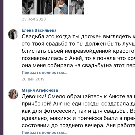
спасибо тебе за твой талант! В наш с Ром
торжественный день - мы могли доверить
спасибо, Солнце!
23 июл 2020
Елена Васильева
Свадьба это когда ты должен выглядеть 
это твоя свадьба то ты должен быть лучш
блистать своей непревзойденной красотой
познакомилась с Аней, то я поняла что хо
она меня собирала на свадьбу(на этот пе
даже не сделали предложение) и вот это
Показать полностью…
Анечка именно тот человек, который мож
26 дек 2019
красоту которая внутри тебя. Не было ни
Мария Агафонова
что это будет самый лучший макияж и пр
Девочки! Смело обращайтесь к Анюте за
делали только пробную прическу и то, эт
причёской! Аня не единожды создавала д
все быстро так как я торопилась в пред
как для фотосессии, так и для свадьбы. 
делах. По итогу, она сделалась все так б
идеально, макияж и причёска были в пр
мысли, когда я увидела себя в зеркале, 
состоянии до позднего вечера. Аня работ
счастлива и поняла, что этот день станет
косметикой и хорошей техникой (это я В
Показать полностью…