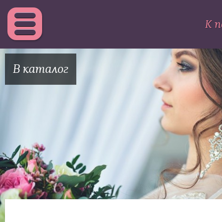
К п
В каталог