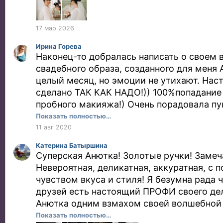
выглядела прекрасно, все продержалось
смывать и распускать). Аня, большое спа
отметить Анины пунктуальность, аккурат
17 мар 2026
общительность)
Ирина Горева
Наконец-то добралась написать о своем в
свадебного образа, созданного для меня
целый месяц, но эмоции не утихают. Нас
сделано ТАК КАК НАДО!)) 100%попадание 
пробного макияжа!) Очень порадовала пу
оперативность. Аня, спасибо тебе огромн
Показать полностью…
фея красоты, я была супер-невестой
11 авг 2020
Катерина Батыршина
Суперская Анютка! Золотые ручки! Замеч
Невероятная, деликатная, аккуратная, с
чувством вкуса и стиля! Я безумна рада 
друзей есть настоящий ПРОФИ своего дел
Анютка одним взмахом своей волшебной 
подчеркнёт и раскроет все грани вашей к
Показать полностью…