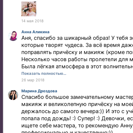
дней в моей жизни. Сказать что я счастл
парикмахер говорю). Красивая причёска
именно тебя, ничего не сказать, ты масте
обязательно подчеркнут Вашу красоту, А
Даже в конце всего праздника, я выгляде
создать для Вас неповторимый образ, ко
14 мая 2018
продержалось изумительно!
запомните на всю жизнь! Всем советую!
Анна Аликина
Аня, спасибо за шикарный образ! У тебя 
которые творят чудеса. За всё время да
поправлять причёску и макияж (кроме по
Несколько часов работы пролетели для м
Была лёгкая атмосфера в этот волнительн
первые секунды был в приятном шоке, та
Показать полностью…
не видел... Именно такого идеального эф
26 мар 2018
получить на выходе. Весь день чувствова
Марина Дроздова
королевой, благодаря тебе! Ты мастер св
Спасибо большое замечательному мастер
очень рекомендую это волшебницу!
макияж и великолепную причёску на моей 
держалось до самого вечера:)) И это с учё
попала под дождь! :) Супер! :) Девочки, е
ищете себе мастера, то рекомендую Анну:
профессионально и качественно:))