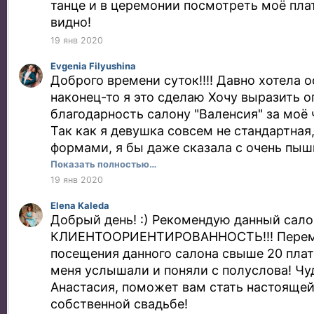
танце и в церемонии посмотреть моё пла
видно!
19 янв 2020
Evgenia Filyushina
Доброго времени суток!!!! Давно хотела о
наконец-то я это сделаю Хочу выразить 
благодарность салону "Валенсия" за моё 
Так как я девушка совсем не стандартная
формами, я бы даже сказала с очень пы
то мне нужен был особый подход, на что
Показать полностью…
могли мне оказать услугу, то в салоне "В
19 янв 2020
с радостью согласились со мной работать
Elena Kaleda
пришлось совсем не легко, уж помучилис
Добрый день! :) Рекомендую данный са
это точно☝️ Девушки, вот прям советую, 
КЛИЕНТООРИЕНТИРОВАННОСТЬ!!! Перем
сомневайтесь, обращайтесь в салон Вам 
посещения данного салона свыше 20 плат
подберут там платье Вашей мечты, а если
меня услышали и поняли с полуслова! Чу
стандартными размерами, то создадут п
Анастасия, поможет вам стать настоящей
индивидуальным особенностям! Так вот, на
собственной свадьбе!