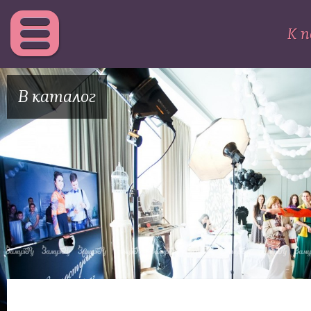
К п
В каталог