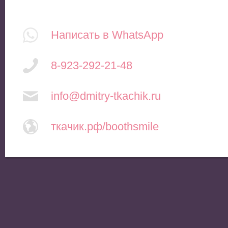
Написать в WhatsApp
8-923-292-21-48
info@dmitry-tkachik.ru
ткачик.рф/boothsmile