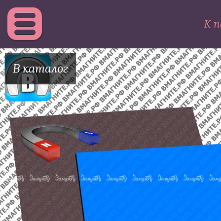
К п
В каталог