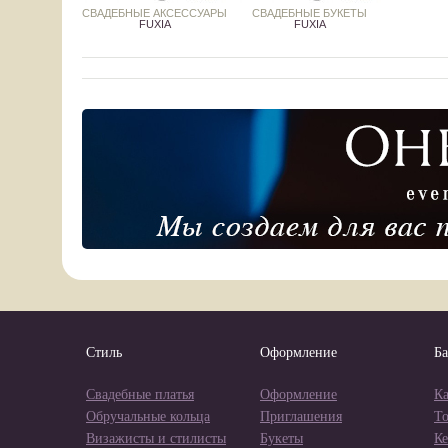
СВАДЕБНЫЕ АКСЕССУАРЫ
СВАДЕБНЫЕ БУКЕТЫ
FUXIA
FUXIA
Стиль
Оформление
Ба
Свадебные платья
Оформление
Ка
Обручальные кольца
Приглашения
Т
Визажисты и стилисты
Букеты
Ке