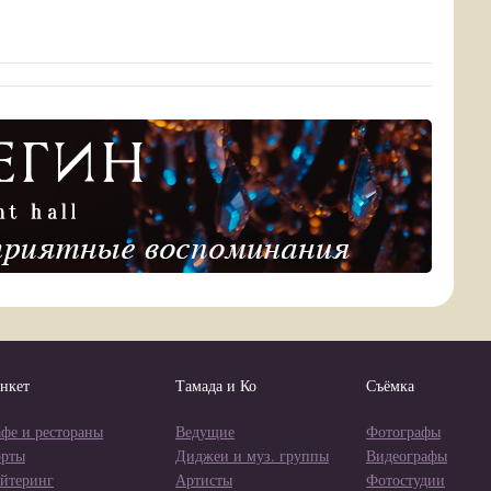
нкет
Тамада и Ко
Съёмка
фе и рестораны
Ведущие
Фотографы
орты
Диджеи и муз. группы
Видеографы
йтеринг
Артисты
Фотостудии