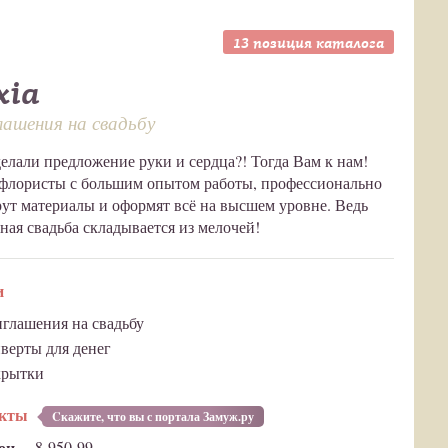
13 позиция каталога
xia
ашения на свадьбу
елали предложение руки и сердца?! Тогда Вам к нам!
флористы с большим опытом работы, профессионально
ут материалы и оформят всё на высшем уровне. Ведь
ная свадьба складывается из мелочей!
и
глашения на свадьбу
верты для денег
крытки
акты
Cкажите, что вы с портала Замуж.ру
он
8-950-99…