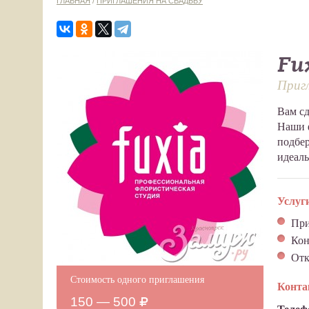
ГЛАВНАЯ
/
ПРИГЛАШЕНИЯ НА СВАДЬБУ
Fu
Пригл
Вам сд
Наши 
подбер
идеаль
Услуг
При
Кон
От
Стоимость одного приглашения
Конт
150 — 500
Телеф