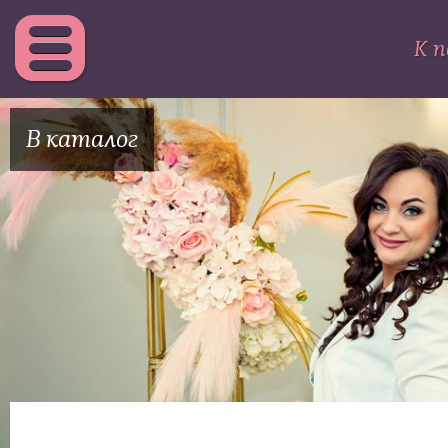
К п
В каталог