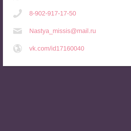
8-902-917-17-50
Nastya_missis@mail.ru
vk.com/id17160040