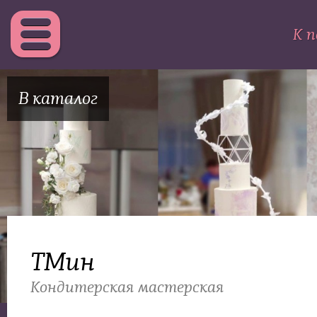
К п
В каталог
ТМин
Кондитерская мастерская