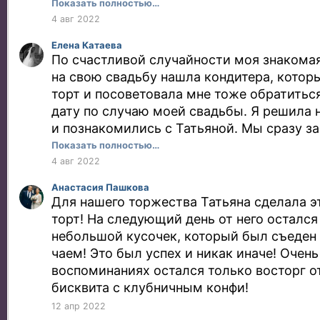
обсудили, продумали концепцию! Задача 
Показать полностью…
торт с парящим ярусом почти на 100 гост
4 авг 2022
очень красивым , впечатлены были все! Н
Елена Катаева
мегавкусным! Многие подходили и говори
По счастливой случайности моя знакомая
лучший торт, который они видели и проб
на свою свадьбу нашла кондитера, котор
мужем ,естественно, на свадьбе попробо
торт и посоветовала мне тоже обратитьс
маленькие кусочки, поэтому сразу же по
дату по случаю моей свадьбы. Я решила 
раз заказали трайфлы! Они были беспод
и познакомились с Татьяной. Мы сразу з
видимо, каждую годовщину, мы знаем, гд
дату за несколько месяцев, обговорили ди
Показать полностью…
заказывать торты !
общении было очень комфортно, Татьяна
4 авг 2022
солнечный человек, что при общении ест
Анастасия Пашкова
ощущение, что вы знакомы давно! Когда н
Для нашего торжества Татьяна сделала 
теперь уже наш любимый кондитер, обо 
торт! На следующий день от него остался
позаботилась, привезла торт лично в рес
небольшой кусочек, который был съеден 
условия хранения, съедобные и несъедо
чаем! Это был успех и никак иначе! Очень 
Да, это вещи очевидные, но не для всех и
воспоминаниях остался только восторг о
думаешь. Сегодня уже почти год, как мы 
бисквита с клубничным конфи!
Татьяной, очень благодарны ей за ее раб
12 апр 2022
праздник отмечаем с ее вкусностями! С