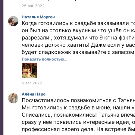
25 авг 2022
Наталья Моргон
Когда готовились к свадьбе заказывали то
он был на столько вкусным что ушёл он к
разрезали , хотя думали что 9 кг на факт
человек должно хватить! Даже если у вас
будет сладкоежек заказывайте с запасом 
останется прекрасный тортик к чаю!
Показать полностью…
5 авг 2022
Алёна Наро
Посчастливилось познакомиться с Татьян
Мы готовились к свадьбе в июне, нашли 
Списались, познакомились! Татьяна впеча
сразу у неё появились интересные идеи, 
профессионал своего дела. На встрече б