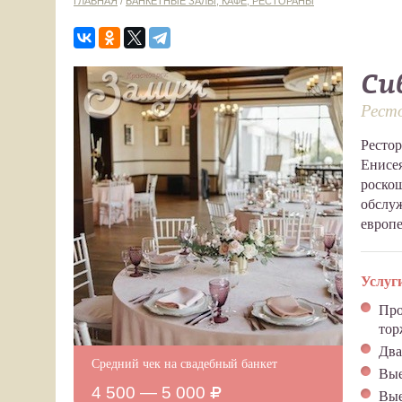
ГЛАВНАЯ
/
БАНКЕТНЫЕ ЗАЛЫ, КАФЕ, РЕСТОРАНЫ
Си
Рест
Рестор
Енисея
роско
обслуж
европе
Услуг
Про
тор
Два
Средний чек на свадебный банкет
Вые
4 500 — 5 000
Вые