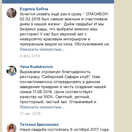
Evgenia Safina
Хочется сказать ещё раз и сразу - СПАСИБО!!!
02.02.2019 был самым важным и счастливым
днём в нашей жизни - Днём свадьбы! И мы
безумно рады, что выбрали именно ваш
ресторан! У нас был верхний зал с
невероятно красивым интерьером и
прекрасным видом из окна. Обслуживание на
высшем уровне! Не приходилось ни о чём
Показать полностью…
напоминать, всё, что обсудили до банкета,
4 фев 2019
было выполнено превосходно без каких-либо
накладок. Девочки-официантки, большое вам
Yana Rudakevich
спасибо за это!!! Блюда подавались очень
Выражаем огромную благодарность
красиво, а главное, всё было очень вкусно!
ресторану "Сибирский Сафари клуб". Нам
Уважаемые повара, вы настоящие
посчастливилось отпраздновать в данном
профессионалы! Все гости остались
заведении праздник в честь создании нашей
довольны! После банкета нам вернули весь
семьи 11.08.2018. Цена соответствует
оставшийся алкоголь, упаковали блюда. Всё
качеству на 100%. Светлый, уютный,
было очень оперативно! Екатерина, отдельная
просторный, чистый зал. Отзывчивый и
благодарность Вам! Вы всегда были на связи,
внимательный коллектив. Нашим
Показать полностью…
подсказывали, как правильно всё заказать.
администратором была Кристина -
17 авг 2018
Для нас очень важно было ни в чём не
профессионал своего дела. Спасибо Вам, что
ошибиться, так как такое большое
стали участниками нашего торжества и
мероприятие организовывали в первый раз.
Татьяна Брюханова
помогли всё организовать на высшем уровне!
Спасибо большое за советы и
Наша свадьба состоялась 6 октября 2017 года.
Сюрпризы не закончились и в конце вечера: