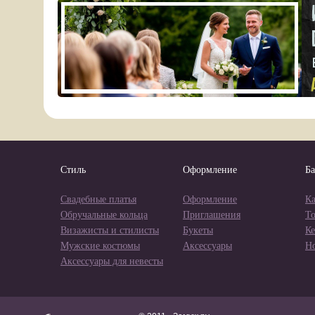
Стиль
Оформление
Ба
Свадебные платья
Оформление
Ка
Обручальные кольца
Приглашения
Т
Визажисты и стилисты
Букеты
Ке
Мужские костюмы
Аксессуары
Н
Аксессуары для невесты