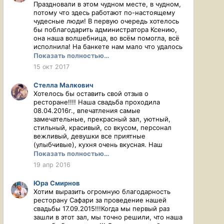
организационное сопровождение нашего
Праздновали в этом чудном месте, в чудном,
нашим подарком от данного ресторана был
вечера! Спасибо за приятный бонус - номер
потому что здесь работают по-настоящему
номер в отеле "Сафари клуба", очень
для молодожёнов, которым мы с
чудесные люди! В первую очередь хотелось
приятный бонус, а главное очень удобно. Все
удовольствием воспользовались. Очень
бы поблагодарить администратора Ксению,
подарки мы смогли оставить в ресторане и в
комфортный, чистый и уютный :) Мы желаем
она наша волшебница, во всём помогла, всё
целости и сохранности забрать их утром. Это
вашему комплексу дальнейшего процветания
исполнила! На банкете нам мало что удалось
было очень удобно. Спасибо вам также за
и развития! СПАСИБО!!!
попробовать из еды, но то, что попробовали,
Показать полностью…
заботу!
было очень вкусно, спасибо вашим поварам!
15 окт 2017
Весь вечер нас обслуживали не официанты, а
маленькие феи, которые порхали от стола к
Стелла Малкович
столу, выполняли все просьбы, были
Хотелось бы оставить свой отзыв о
внимательны к каждому гостю! СПАСИБО
ресторане!!!! Наша свадьба проходила
вам, дорогой Сафари клуб, за отличный
08.04.2016г., впечатления самые
сервис, вы большие молодцы!
замечательные, прекрасный зал, уютный,
стильный, красивый, со вкусом, персонал
вежливый, девушки все приятные
(улыбчивые), кухня очень вкусная. Наш
праздник прошел как сказка, администратор
Показать полностью…
Ксения, нам сразу понравилась и вызвала
19 апр 2016
доверие, видно человек своего дела, все
подсказывала и помогала, это так приятно.
Юра Смирнов
Спасибо вам всем!!! Мы к вам обязательно
Хотим выразить огромную благодарность
ещё заглянем на ужин!!
ресторану Сафари за проведение нашей
свадьбы 17.09.2015!!!Когда мы первый раз
зашли в этот зал, мы точно решили, что наша