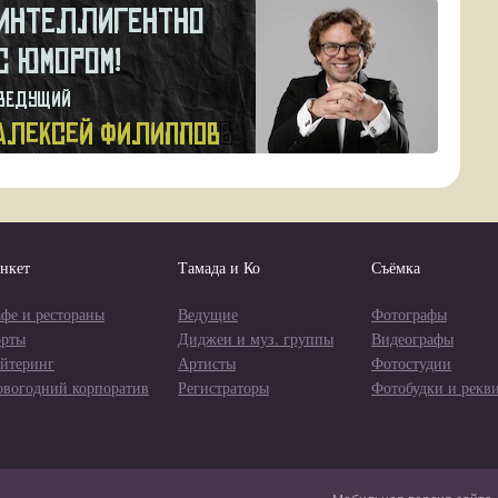
нкет
Тамада и Ко
Съёмка
фе и рестораны
Ведущие
Фотографы
орты
Диджеи и муз. группы
Видеографы
йтеринг
Артисты
Фотостудии
овогодний корпоратив
Регистраторы
Фотобудки и рекв