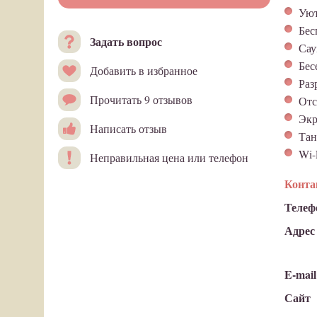
Уют
Бес
Задать вопрос
Сау
Бес
Добавить в избранное
Раз
Прочитать 9 отзывов
Отс
Экр
Написать отзыв
Тан
Wi-
Неправильная цена или телефон
Конт
Телеф
Адрес
E-mail
Сайт