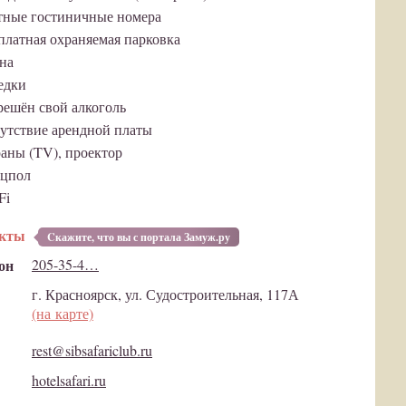
ные гостиничные номера
платная охраняемая парковка
на
едки
решён свой алкоголь
утствие арендной платы
аны (TV), проектор
цпол
Fi
акты
Cкажите, что вы с портала Замуж.ру
он
205-35-4…
г. Красноярск, ул. Судостроительная, 117А
(на карте)
rest@sibsafariclub.ru
hotelsafari.ru