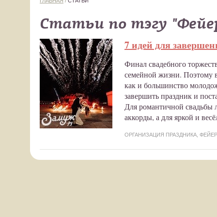
ГЛАВНАЯ
/
СТАТЬИ
Статьи по тэгу "Фейер
7 идей для заверше
Финал свадебного торжеств
семейной жизни. Поэтому 
как и большинство молодож
завершить праздник и постав
Для романтичной свадьбы 
аккорды, а для яркой и вес
ОРГАНИЗАЦИЯ ПРАЗДНИКА
,
ФЕЙЕР