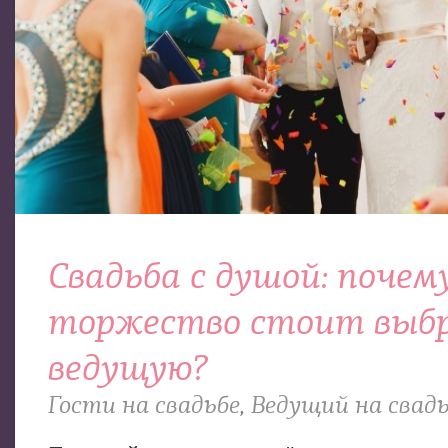
Свадьба с душой: почем
торжество стоит выб
ведущую?
Гости на свадьбе
,
Ведущий на свад