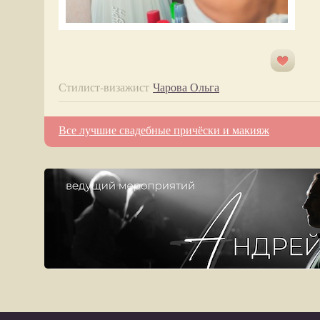
Стилист-визажист
Чарова Ольга
Все лучшие свадебные причёски и макияж