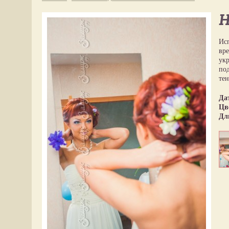
Н
Исп
вре
укр
под
тен
Да
Цв
Дл