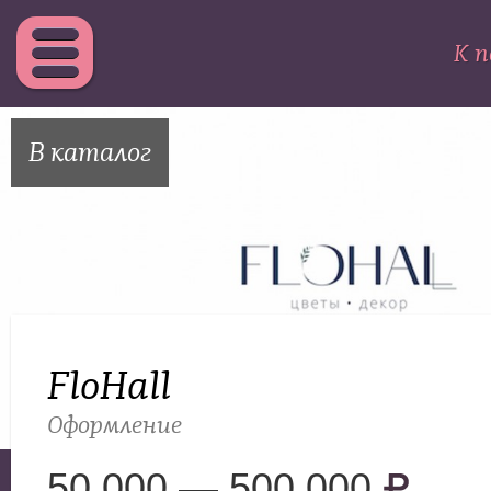
К п
В каталог
FloHall
Оформление
50 000 — 500 000