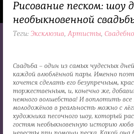
Рисование песком: шоу 
необыкновенной свадьб
Теги:
Эксклюзив
,
Артисты
,
Свадебн
Свадьба – один из самых чудесных дне
каждой влюблённой пары. Именно поэ
хочется сделать его безупречным, кра
торжественным, и, конечно же, добави
немного волшебства! И воплотить все
молодожёнов в реальность можно с лёг
художника песочного шоу, который ра
гостям необыкновенную историю любв
невесты при помощи песка. Какой она 