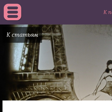
К п
К статьям